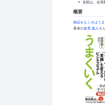
金額は、会場費
概要
納品をなくせばうま
著者の
倉貫 義人
さ